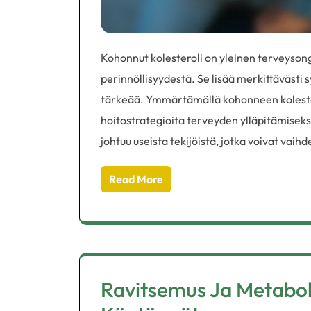
Kohonnut kolesteroli on yleinen terveysong
perinnöllisyydestä. Se lisää merkittävästi s
tärkeää. Ymmärtämällä kohonneen kolestero
hoitostrategioita terveyden ylläpitämiseks
johtuu useista tekijöistä, jotka voivat vai
Read More
Ravitsemus Ja Metaboli