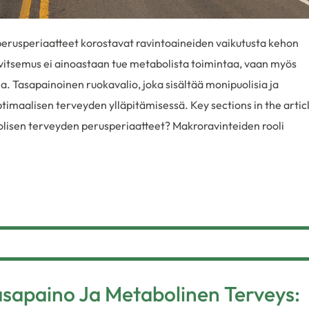
erusperiaatteet korostavat ravintoaineiden vaikutusta kehon
vitsemus ei ainoastaan tue metabolista toimintaa, vaan myös
a. Tasapainoinen ruokavalio, joka sisältää monipuolisia ja
timaalisen terveyden ylläpitämisessä. Key sections in the articl
lisen terveyden perusperiaatteet? Makroravinteiden rooli
sapaino Ja Metabolinen Terveys: