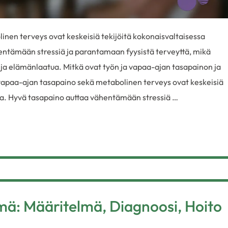
nen terveys ovat keskeisiä tekijöitä kokonaisvaltaisessa
entämään stressiä ja parantamaan fyysistä terveyttä, mikä
 ja elämänlaatua. Mitkä ovat työn ja vapaa-ajan tasapainon ja
vapaa-ajan tasapaino sekä metabolinen terveys ovat keskeisiä
ssa. Hyvä tasapaino auttaa vähentämään stressiä …
ä: Määritelmä, Diagnoosi, Hoito