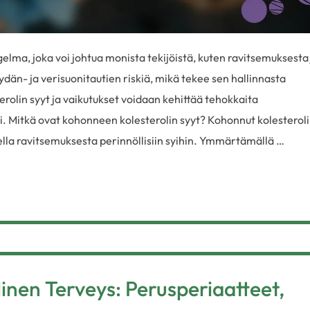
elma, joka voi johtua monista tekijöistä, kuten ravitsemuksesta 
ydän- ja verisuonitautien riskiä, mikä tekee sen hallinnasta
lin syyt ja vaikutukset voidaan kehittää tehokkaita
i. Mitkä ovat kohonneen kolesterolin syyt? Kohonnut kolesteroli
hdella ravitsemuksesta perinnöllisiin syihin. Ymmärtämällä …
nen Terveys: Perusperiaatteet,