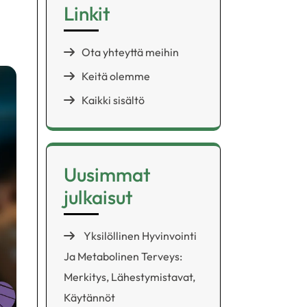
Linkit
Ota yhteyttä meihin
Keitä olemme
Kaikki sisältö
Uusimmat
julkaisut
Yksilöllinen Hyvinvointi
Ja Metabolinen Terveys:
Merkitys, Lähestymistavat,
Käytännöt