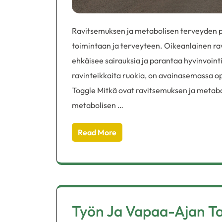
Ravitsemuksen ja metabolisen terveyden p
toimintaan ja terveyteen. Oikeanlainen ra
ehkäisee sairauksia ja parantaa hyvinvointi
ravinteikkaita ruokia, on avainasemassa op
Toggle Mitkä ovat ravitsemuksen ja metabo
metabolisen …
Read More
Työn Ja Vapaa-Ajan Ta