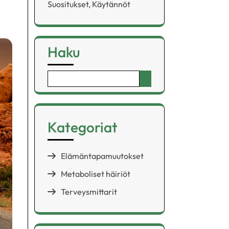
Suositukset, Käytännöt
Haku
Search
for:
Kategoriat
Elämäntapamuutokset
Metaboliset häiriöt
Terveysmittarit