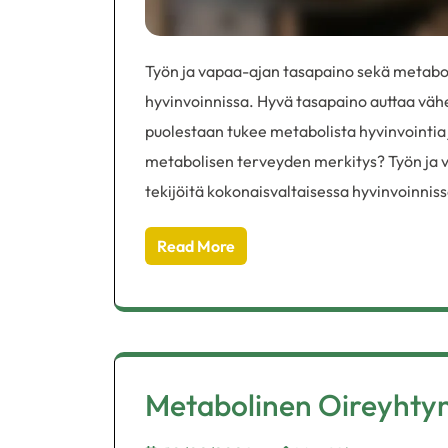
Työn ja vapaa-ajan tasapaino sekä metaboli
hyvinvoinnissa. Hyvä tasapaino auttaa väh
puolestaan tukee metabolista hyvinvointia
metabolisen terveyden merkitys? Työn ja 
tekijöitä kokonaisvaltaisessa hyvinvoinni
Read More
Metabolinen Oireyhtym