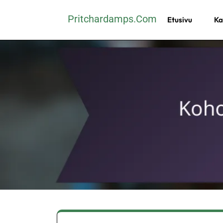
Skip
Pritchardamps.com
Etusivu
Ka
to
content
(Press
Enter)