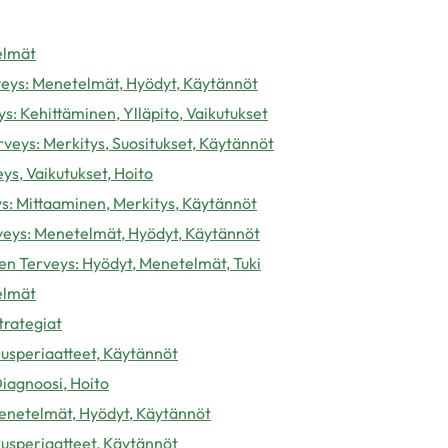
elmät
veys: Menetelmät, Hyödyt, Käytännöt
s: Kehittäminen, Ylläpito, Vaikutukset
veys: Merkitys, Suositukset, Käytännöt
ys, Vaikutukset, Hoito
s: Mittaaminen, Merkitys, Käytännöt
veys: Menetelmät, Hyödyt, Käytännöt
n Terveys: Hyödyt, Menetelmät, Tuki
elmät
strategiat
usperiaatteet, Käytännöt
iagnoosi, Hoito
Menetelmät, Hyödyt, Käytännöt
usperiaatteet, Käytännöt