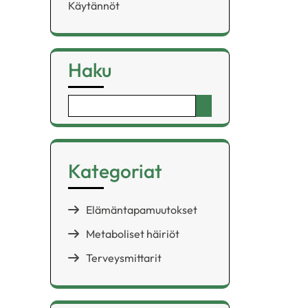
Käytännöt
Haku
Search
for:
Kategoriat
Elämäntapamuutokset
Metaboliset häiriöt
Terveysmittarit