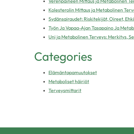
Verenpaineen Mittaus ja Metabolinen Ter
Kolesterolin Mittaus ja Metabolinen Terv
Sydänsairaudet: Riskitekijät, Oireet, Ehk
Työn Ja Vapaa-Ajan Tasapaino Ja Metabo
Uni ja Metabolinen Terveys: Merkitys, S
Categories
Elämäntapamuutokset
Metaboliset häiriöt
Terveysmittarit