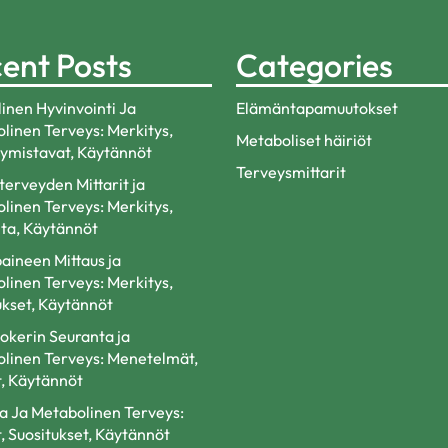
ent Posts
Categories
linen Hyvinvointi Ja
Elämäntapamuutokset
linen Terveys: Merkitys,
Metaboliset häiriöt
ymistavat, Käytännöt
Terveysmittarit
terveyden Mittarit ja
linen Terveys: Merkitys,
ta, Käytännöt
aineen Mittaus ja
linen Terveys: Merkitys,
ukset, Käytännöt
okerin Seuranta ja
linen Terveys: Menetelmät,
, Käytännöt
ta Ja Metabolinen Terveys:
, Suositukset, Käytännöt