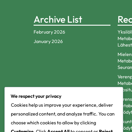
Archive List
Rec
February 2026
Yksilöl
Metabo
January 2026
Lähest
Mielen
Metabo
Seuran
Verenp
Metabo
Suosit
We respect your privacy
Verens
Cookies help us improve your experience, deliver
Metabo
Hyödyt
personalized content, and analyze traffic. You can
Liikun
choose which cookies to allow by clicking
Hyödyt
Customize
. Click
Accept All
to consent or
Reject