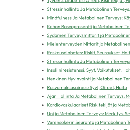
Tyypin 2 Diabetes: Oireet, Riskitekijät,
Stressinhallinta Ja Metabolinen Terveys
Mindfulness Ja Metabolinen Terveys: Kä
Kehon Rasvaprosentti ja Metabolinen Te
Sydämen Terveysmittarit ja Metabolinen
Mielenterveyden Mittarit ja Metabolinen
Raskausdiabetes: Riskit, Seuraukset, Hoi
Stressinhallinta Ja Metabolinen Terveys
Insuliiniresistenssi: Syyt, Vaikutukset, Hoi
Henkinen Hyvinvointi ja Metabolinen Te
Rasvamaksasairaus: Syyt, Oireet, Hoito
Ajan Hallinta Ja Metabolinen Terveys: 
Kardiovaskulaariset Riskitekijät ja Met
Uni ja Metabolinen Terveys: Merkitys, S
Verensokerin Seuranta ja Metabolinen T