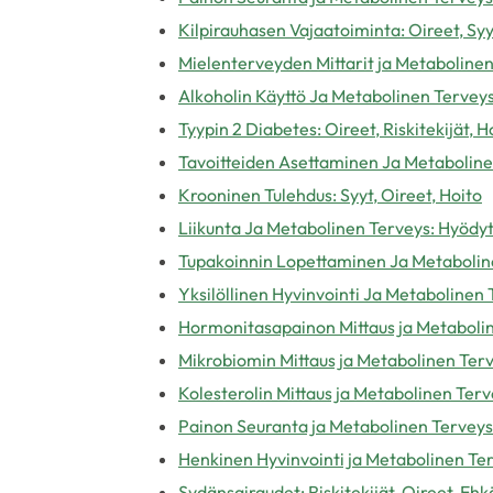
Kilpirauhasen Vajaatoiminta: Oireet, Syy
Mielenterveyden Mittarit ja Metabolinen
Alkoholin Käyttö Ja Metabolinen Terveys:
Tyypin 2 Diabetes: Oireet, Riskitekijät,
Tavoitteiden Asettaminen Ja Metaboline
Krooninen Tulehdus: Syyt, Oireet, Hoito
Liikunta Ja Metabolinen Terveys: Hyödyt
Tupakoinnin Lopettaminen Ja Metaboline
Yksilöllinen Hyvinvointi Ja Metabolinen
Hormonitasapainon Mittaus ja Metaboli
Mikrobiomin Mittaus ja Metabolinen Ter
Kolesterolin Mittaus ja Metabolinen Terv
Painon Seuranta ja Metabolinen Terveys
Henkinen Hyvinvointi ja Metabolinen Te
Sydänsairaudet: Riskitekijät, Oireet, Ehk