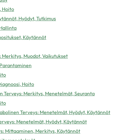
, Hoito
ytännöt, Hyödyt, Tutkimus
Hallinta
uositukset, Käytännöt
: Merkitys, Muodot, Vaikutukset
, Parantaminen
ito
iagnoosi, Hoito
n Terveys: Merkitys, Menetelmät, Seuranta
ito
tabolinen Terveys: Menetelmät, Hyödyt, Käytännöt
erveys: Menetelmät, Hyödyt, Käytännöt
s: Mittaaminen, Merkitys, Käytännöt