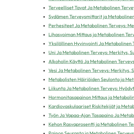
Terveelliset Tavat Ja Metabolinen Tervey
Sydämen Terveysmittarit ja Metabolinen
Perhesiteet Ja Metabolinen Terveys: Merk
Lihasvoiman Mittaus ja Metabolinen Ter
Yksilöllinen Hyvinvointi Ja Metabolinen
Uni Ja Metabolinen Terveys: Merkitys, S
Alkoholin Käyttö Ja Metabolinen Terveys:
Vesi Ja Metabolinen Terveys: Merkitys, S
Metabolisten Häiriöiden Seulonta ja Me
Liikunta Ja Metabolinen Terveys: Hyödyt
Hormonitasapainon Mittaus ja Metaboli
Kardiovaskulaariset Riskitekijät ja Met
Työn Ja Vapaa-Ajan Tasapaino Ja Metabo
Kehon Rasvaprosentti ja Metabolinen Te
Painon Seuranta ja Metabolinen Terveys