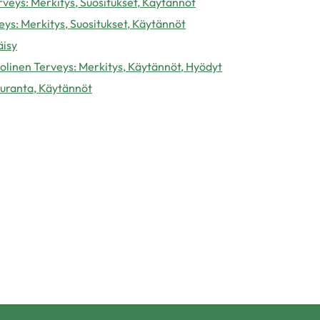
veys: Merkitys, Suositukset, Käytännöt
eys: Merkitys, Suositukset, Käytännöt
äisy
linen Terveys: Merkitys, Käytännöt, Hyödyt
euranta, Käytännöt