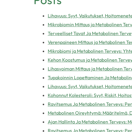
Lihavuus: Syyt, Vaikutukset, Hoitomenet
Mikrobiomin Mittaus ja Metabolinen Ter
Terveelliset Tavat Ja Metabolinen Tervey
Verenpaineen Mittaus ja Metabolinen Ter
Mikrobiomi ja Metabolinen Terveys: Yhte
Kehon Koostumus ja Metabolinen Tervey
Lihasvoiman Mittaus ja Metabolinen Ter
Tupakoinnin Lopettaminen Ja Metaboline
Lihavuus: Syyt, Vaikutukset, Hoitomenet
Kohonnut Kolesteroli: Syyt, Riskit, Hoito
Ravitsemus Ja Metabolinen Terveys: Per
Metabolinen Oireyhtymä: Määritelmä, D
Ajan Hallinta Ja Metabolinen Terveys: 
Ravitsemus Ja Metabolinen Terveys: Per