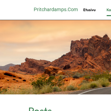
Skip
Pritchardamps.com
Etusivu
Ka
to
content
(Press
Enter)
Posts