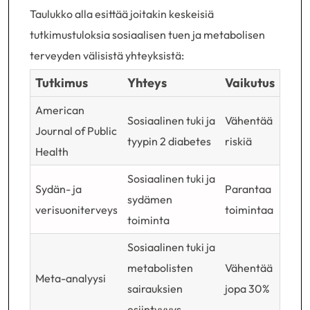
Taulukko alla esittää joitakin keskeisiä
tutkimustuloksia sosiaalisen tuen ja metabolisen
terveyden välisistä yhteyksistä:
Tutkimus
Yhteys
Vaikutus
American
Sosiaalinen tuki ja
Vähentää
Journal of Public
tyypin 2 diabetes
riskiä
Health
Sosiaalinen tuki ja
Sydän- ja
Parantaa
sydämen
verisuoniterveys
toimintaa
toiminta
Sosiaalinen tuki ja
metabolisten
Vähentää
Meta-analyysi
sairauksien
jopa 30%
esiintyvyys