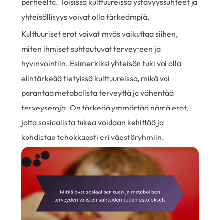
perheeltä. Toisissa kulttuureissa ystävyyssuhteet ja
yhteisöllisyys voivat olla tärkeämpiä.
Kulttuuriset erot voivat myös vaikuttaa siihen,
miten ihmiset suhtautuvat terveyteen ja
hyvinvointiin. Esimerkiksi yhteisön tuki voi olla
elintärkeää tietyissä kulttuureissa, mikä voi
parantaa metabolista terveyttä ja vähentää
terveyseroja. On tärkeää ymmärtää nämä erot,
jotta sosiaalista tukea voidaan kehittää ja
kohdistaa tehokkaasti eri väestöryhmiin.