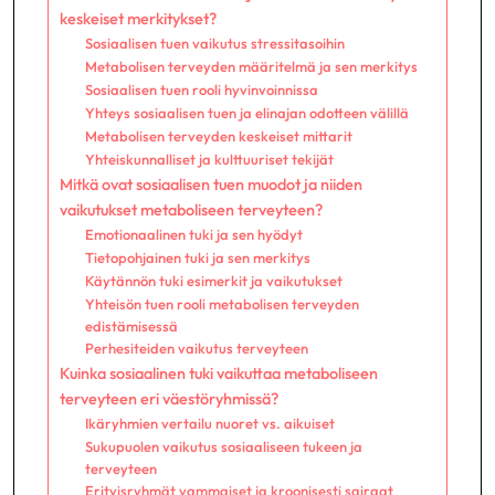
keskeiset merkitykset?
Sosiaalisen tuen vaikutus stressitasoihin
Metabolisen terveyden määritelmä ja sen merkitys
Sosiaalisen tuen rooli hyvinvoinnissa
Yhteys sosiaalisen tuen ja elinajan odotteen välillä
Metabolisen terveyden keskeiset mittarit
Yhteiskunnalliset ja kulttuuriset tekijät
Mitkä ovat sosiaalisen tuen muodot ja niiden
vaikutukset metaboliseen terveyteen?
Emotionaalinen tuki ja sen hyödyt
Tietopohjainen tuki ja sen merkitys
Käytännön tuki esimerkit ja vaikutukset
Yhteisön tuen rooli metabolisen terveyden
edistämisessä
Perhesiteiden vaikutus terveyteen
Kuinka sosiaalinen tuki vaikuttaa metaboliseen
terveyteen eri väestöryhmissä?
Ikäryhmien vertailu nuoret vs. aikuiset
Sukupuolen vaikutus sosiaaliseen tukeen ja
terveyteen
Erityisryhmät vammaiset ja kroonisesti sairaat