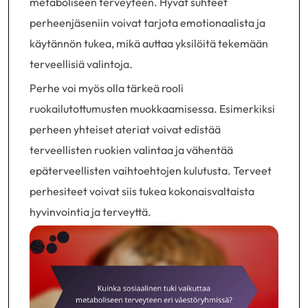
metaboliseen terveyteen. Hyvät suhteet
perheenjäseniin voivat tarjota emotionaalista ja
käytännön tukea, mikä auttaa yksilöitä tekemään
terveellisiä valintoja.
Perhe voi myös olla tärkeä rooli
ruokailutottumusten muokkaamisessa. Esimerkiksi
perheen yhteiset ateriat voivat edistää
terveellisten ruokien valintaa ja vähentää
epäterveellisten vaihtoehtojen kulutusta. Terveet
perhesiteet voivat siis tukea kokonaisvaltaista
hyvinvointia ja terveyttä.