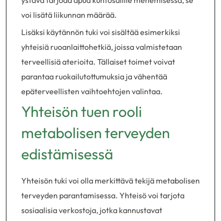
ystävä tarjoaa apua kuntosalille menemisessä, se
voi lisätä liikunnan määrää.
Lisäksi käytännön tuki voi sisältää esimerkiksi
yhteisiä ruoanlaittohetkiä, joissa valmistetaan
terveellisiä aterioita. Tällaiset toimet voivat
parantaa ruokailutottumuksia ja vähentää
epäterveellisten vaihtoehtojen valintaa.
Yhteisön tuen rooli
metabolisen terveyden
edistämisessä
Yhteisön tuki voi olla merkittävä tekijä metabolisen
terveyden parantamisessa. Yhteisö voi tarjota
sosiaalisia verkostoja, jotka kannustavat