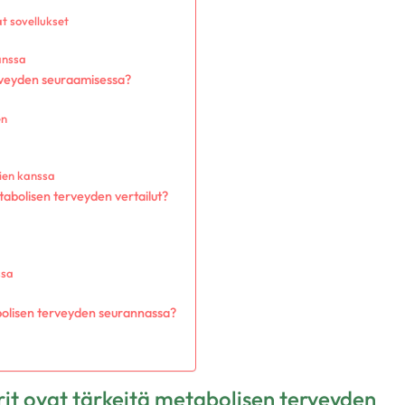
t sovellukset
anssa
rveyden seuraamisessa?
en
ien kanssa
abolisen terveyden vertailut?
ssa
bolisen terveyden seurannassa?
rit ovat tärkeitä metabolisen terveyden