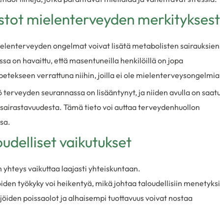
lastot mielenterveyden merkitykses
ielenterveyden ongelmat voivat lisätä metabolisten sairauksien
ssa on havaittu, että masentuneilla henkilöillä on jopa
abetekseen verrattuna niihin, joilla ei ole mielenterveysongelmia
 terveyden seurannassa on lisääntynyt, ja niiden avulla on saat
 sairastavuudesta. Tämä tieto voi auttaa terveydenhuollon
sa.
oudelliset vaikutukset
yhteys vaikuttaa laajasti yhteiskuntaan.
den työkyky voi heikentyä, mikä johtaa taloudellisiin menetyksi
ijöiden poissaolot ja alhaisempi tuottavuus voivat nostaa