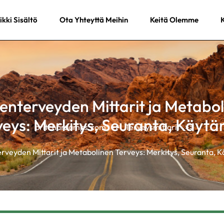
ikki Sisältö
Ota Yhteyttä Meihin
Keitä Olemme
K
enterveyden Mittarit ja Metabo
veys: Merkitys, Seuranta, Käytä
pritchardamps.com
>>
Terveysmittarit
>>
rveyden Mittarit ja Metabolinen Terveys: Merkitys, Seuranta, 