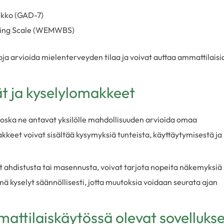
ikko (GAD-7)
eing Scale (WEMWBS)
oja arvioida mielenterveyden tilaa ja voivat auttaa ammattilaisi
t ja kyselylomakkeet
koska ne antavat yksilölle mahdollisuuden arvioida omaa
kkeet voivat sisältää kysymyksiä tunteista, käyttäytymisestä ja
vät ahdistusta tai masennusta, voivat tarjota nopeita näkemyksiä
ä kyselyt säännöllisesti, jotta muutoksia voidaan seurata ajan
ttilaiskäytössä olevat sovellukse