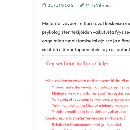
30/01/2026
Mira Vihreä
Mielenterveyden mittarit ovat keskeisiä m
psykologisten tekijöiden vaikutusta fyysi
ongelmien tunnistamiseksi ajoissa ja elämä
sisältää elämäntapamuutoksia ja asiantunt
Key sections in the article:
Miksi mielenterveyden mittarit ovat tärkeitä 
Yhteys mielenterveyden ja metabolisen tervey
Mielenterveyden mittarien rooli terveyden s
Vaikutukset fyysiseen terveyteen ja hyvinvoint
Tutkimustulokset ja tilastot mielenterveyden
Yhteiskunnalliset ja taloudelliset vaikutukset
Kuinka seurata mielenterveyden mittareita?
Erilaiset mittausmenetelmät ja -työkalut