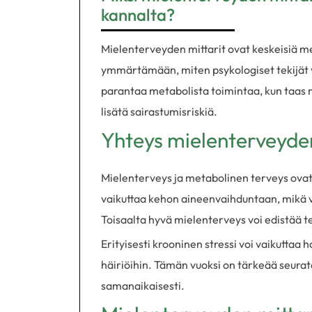
kannalta?
Mielenterveyden mittarit ovat keskeisiä me
ymmärtämään, miten psykologiset tekijät v
parantaa metabolista toimintaa, kun taas 
lisätä sairastumisriskiä.
Yhteys mielenterveyden
Mielenterveys ja metabolinen terveys ovat t
vaikuttaa kehon aineenvaihduntaan, mikä voi
Toisaalta hyvä mielenterveys voi edistää te
Erityisesti krooninen stressi voi vaikutta
häiriöihin. Tämän vuoksi on tärkeää seurat
samanaikaisesti.