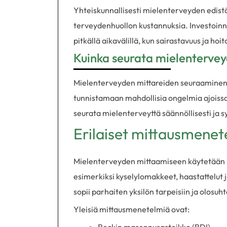
Yhteiskunnallisesti mielenterveyden edist
terveydenhuollon kustannuksia. Investoinni
pitkällä aikavälillä, kun sairastavuus ja h
Kuinka seurata mielentervey
Mielenterveyden mittareiden seuraaminen on
tunnistamaan mahdollisia ongelmia ajoissa.
seurata mielenterveyttä säännöllisesti ja s
Erilaiset mittausmenet
Mielenterveyden mittaamiseen käytetään mo
esimerkiksi kyselylomakkeet, haastattelut 
sopii parhaiten yksilön tarpeisiin ja olosuht
Yleisiä mittausmenetelmiä ovat: