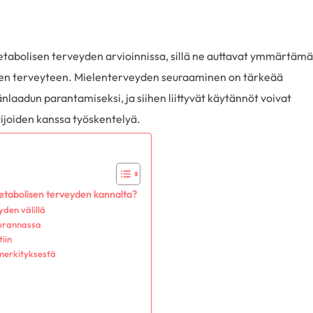
etabolisen terveyden arvioinnissa, sillä ne auttavat ymmärtäm
seen terveyteen. Mielenterveyden seuraaminen on tärkeää
nlaadun parantamiseksi, ja siihen liittyvät käytännöt voivat
ijoiden kanssa työskentelyä.
metabolisen terveyden kannalta?
den välillä
eurannassa
iin
 merkityksestä