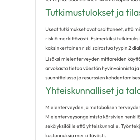
Tutkimustulokset ja ti
Useat tutkimukset ovat osoittaneet, että m
riskiä merkittävästi. Esimerkiksi tutkimuksi
kaksinkertainen riski sairastua tyypin 2 di
Lisäksi mielenterveyden mittareiden käyttö
arvokasta tietoa väestön hyvinvoinnista ja
suunnittelussa ja resurssien kohdentamises
Yhteiskunnalliset ja tal
Mielenterveyden ja metabolisen terveyden 
Mielenterveysongelmista kärsivien henkilöi
sekä yksilöille että yhteiskunnalle. Työntek
kustannuksia merkittävästi.