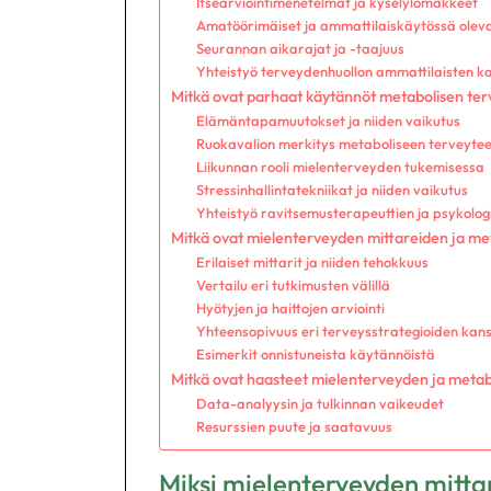
Itsearviointimenetelmät ja kyselylomakkeet
Amatöörimäiset ja ammattilaiskäytössä oleva
Seurannan aikarajat ja -taajuus
Yhteistyö terveydenhuollon ammattilaisten k
Mitkä ovat parhaat käytännöt metabolisen te
Elämäntapamuutokset ja niiden vaikutus
Ruokavalion merkitys metaboliseen terveyte
Liikunnan rooli mielenterveyden tukemisessa
Stressinhallintatekniikat ja niiden vaikutus
Yhteistyö ravitsemusterapeuttien ja psykolog
Mitkä ovat mielenterveyden mittareiden ja met
Erilaiset mittarit ja niiden tehokkuus
Vertailu eri tutkimusten välillä
Hyötyjen ja haittojen arviointi
Yhteensopivuus eri terveysstrategioiden kan
Esimerkit onnistuneista käytännöistä
Mitkä ovat haasteet mielenterveyden ja meta
Data-analyysin ja tulkinnan vaikeudet
Resurssien puute ja saatavuus
Miksi mielenterveyden mitta