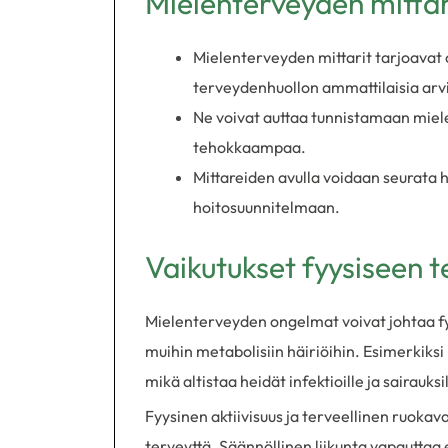
Mielenterveyden mittar
Mielenterveyden mittarit tarjoavat ob
terveydenhuollon ammattilaisia arvi
Ne voivat auttaa tunnistamaan miele
tehokkaampaa.
Mittareiden avulla voidaan seurata h
hoitosuunnitelmaan.
Vaikutukset fyysiseen t
Mielenterveyden ongelmat voivat johtaa fy
muihin metabolisiin häiriöihin. Esimerkiks
mikä altistaa heidät infektioille ja sairauksil
Fyysinen aktiivisuus ja terveellinen ruoka
terveyttä. Säännöllinen liikunta vapauttaa 