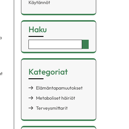
Käytännöt
Haku
a
Search
for:
Kategoriat
at
Elämäntapamuutokset
Metaboliset häiriöt
Terveysmittarit