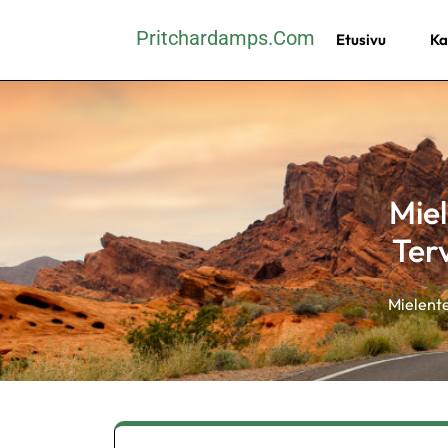
Skip
Pritchardamps.com
Etusivu
Ka
to
content
(Press
Enter)
Miel
Ter
Mielente