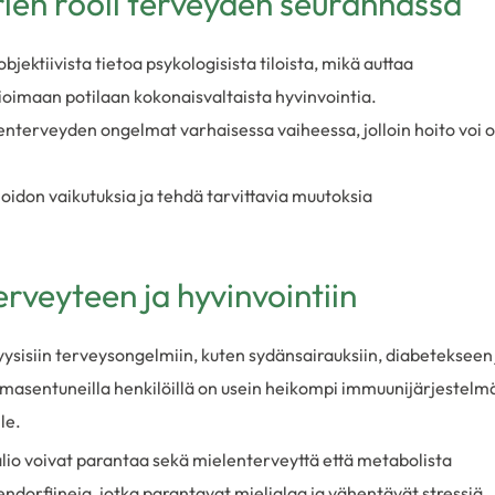
ien rooli terveyden seurannassa
jektiivista tietoa psykologisista tiloista, mikä auttaa
oimaan potilaan kokonaisvaltaista hyvinvointia.
nterveyden ongelmat varhaisessa vaiheessa, jolloin hoito voi o
oidon vaikutuksia ja tehdä tarvittavia muutoksia
erveyteen ja hyvinvointiin
ysisiin terveysongelmiin, kuten sydänsairauksiin, diabetekseen 
i masentuneilla henkilöillä on usein heikompi immuunijärjestelm
le.
valio voivat parantaa sekä mielenterveyttä että metabolista
endorfiineja, jotka parantavat mielialaa ja vähentävät stressiä.