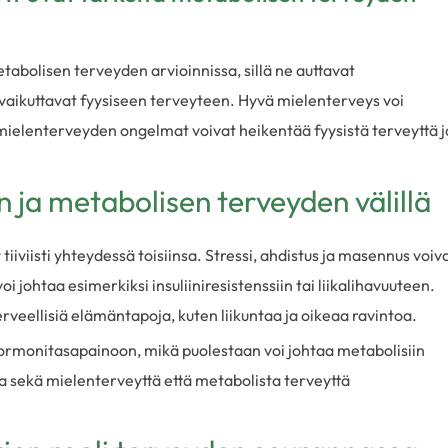
tabolisen terveyden arvioinnissa, sillä ne auttavat
aikuttavat fyysiseen terveyteen. Hyvä mielenterveys voi
mielenterveyden ongelmat voivat heikentää fyysistä terveyttä j
 ja metabolisen terveyden välillä
iiviisti yhteydessä toisiinsa. Stressi, ahdistus ja masennus voiv
 johtaa esimerkiksi insuliiniresistenssiin tai liikalihavuuteen.
rveellisiä elämäntapoja, kuten liikuntaa ja oikeaa ravintoa.
a hormonitasapainoon, mikä puolestaan voi johtaa metabolisiin
a sekä mielenterveyttä että metabolista terveyttä