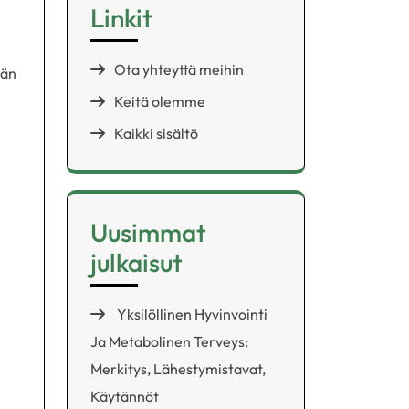
Linkit
Ota yhteyttä meihin
ään
Keitä olemme
Kaikki sisältö
Uusimmat
julkaisut
Yksilöllinen Hyvinvointi
Ja Metabolinen Terveys:
Merkitys, Lähestymistavat,
Käytännöt