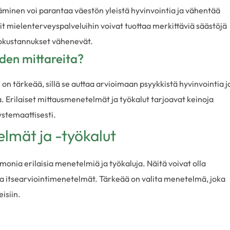
äminen voi parantaa väestön yleistä hyvinvointia ja vähentää
t mielenterveyspalveluihin voivat tuottaa merkittäviä säästöjä
oitokustannukset vähenevät.
den mittareita?
 tärkeää, sillä se auttaa arvioimaan psyykkistä hyvinvointia j
 Erilaiset mittausmenetelmät ja työkalut tarjoavat keinoja
ystemaattisesti.
elmät ja -työkalut
nia erilaisia menetelmiä ja työkaluja. Näitä voivat olla
ja itsearviointimenetelmät. Tärkeää on valita menetelmä, joka
eisiin.