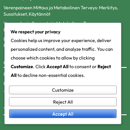
Verenpaineen Mittaus ja Metabolinen Terveys: Merkitys,
Suositukset, Käytännöt
Verensokerin Seuranta ja Metabolinen Terveys:
Menetelmät, Hyödyt, Käytännöt
We respect your privacy
Liikunta Ja Metabolinen Terveys: Hyödyt, Suositukset,
Cookies help us improve your experience, deliver
Käytännöt
personalized content, and analyze traffic. You can
choose which cookies to allow by clicking
Categories
Customize
. Click
Accept All
to consent or
Reject
Elämäntapamuutokset
All
to decline non-essential cookies.
Metaboliset häiriöt
Customize
Terveysmittarit
Reject All
Tags
Accept All