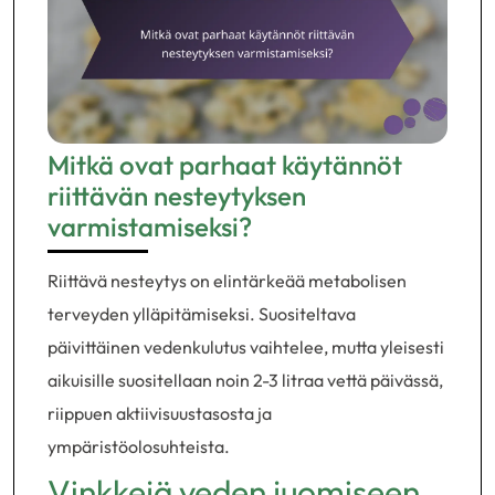
Mitkä ovat parhaat käytännöt
riittävän nesteytyksen
varmistamiseksi?
Riittävä nesteytys on elintärkeää metabolisen
terveyden ylläpitämiseksi. Suositeltava
päivittäinen vedenkulutus vaihtelee, mutta yleisesti
aikuisille suositellaan noin 2-3 litraa vettä päivässä,
riippuen aktiivisuustasosta ja
ympäristöolosuhteista.
Vinkkejä veden juomiseen