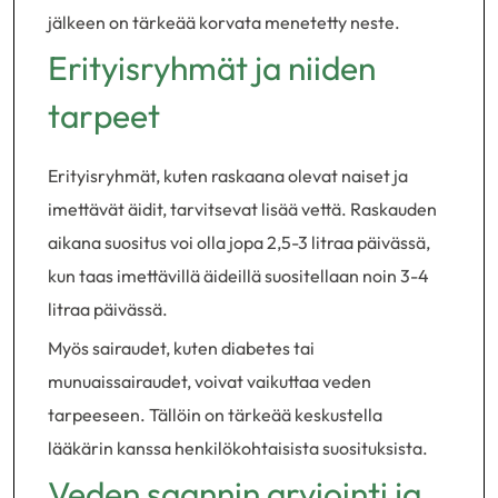
jälkeen on tärkeää korvata menetetty neste.
Erityisryhmät ja niiden
tarpeet
Erityisryhmät, kuten raskaana olevat naiset ja
imettävät äidit, tarvitsevat lisää vettä. Raskauden
aikana suositus voi olla jopa 2,5-3 litraa päivässä,
kun taas imettävillä äideillä suositellaan noin 3-4
litraa päivässä.
Myös sairaudet, kuten diabetes tai
munuaissairaudet, voivat vaikuttaa veden
tarpeeseen. Tällöin on tärkeää keskustella
lääkärin kanssa henkilökohtaisista suosituksista.
Veden saannin arviointi ja