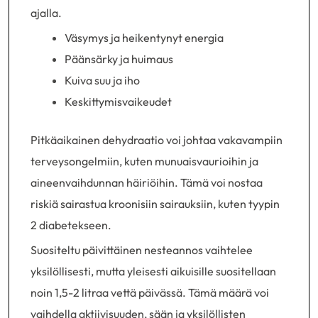
ajalla.
Väsymys ja heikentynyt energia
Päänsärky ja huimaus
Kuiva suu ja iho
Keskittymisvaikeudet
Pitkäaikainen dehydraatio voi johtaa vakavampiin
terveysongelmiin, kuten munuaisvaurioihin ja
aineenvaihdunnan häiriöihin. Tämä voi nostaa
riskiä sairastua kroonisiin sairauksiin, kuten tyypin
2 diabetekseen.
Suositeltu päivittäinen nesteannos vaihtelee
yksilöllisesti, mutta yleisesti aikuisille suositellaan
noin 1,5-2 litraa vettä päivässä. Tämä määrä voi
vaihdella aktiivisuuden, sään ja yksilöllisten