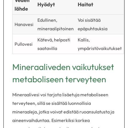
Veden
Hyödyt
Haitat
lähde
Edullinen,
Voi sisältää
Hanavesi
mineraalipitoinen
epäpuhtauksia
Kätevä, helposti
Kallis,
Pullovesi
saatavilla
ympäristövaikutukset
Mineraaliveden vaikutukset
metaboliseen terveyteen
Mineraalivesi voi tarjota lisäetuja metaboliseen
terveyteen, sillä se sisältää luonnollisia
mineraaleja, jotka voivat edistää ruoansulatusta ja
aineenvaihduntaa. Esimerkiksi korkea