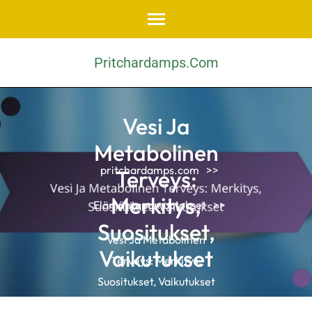
Skip
to
content
Pritchardamps.com
(Press
Enter)
Vesi Ja
Metabolinen
pritchardamps.com
>>
Terveys:
Merkitys,
Elämäntapamuutokset
>>
Suositukset,
Vesi Ja Metabolinen
Vaikutukset
Terveys: Merkitys,
Suositukset, Vaikutukset