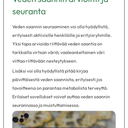
seuranta
Veden saannin seuraaminen voi olla hyödyllistä,
erityisesti aktiivisille henkilöille ja erityisryhmille.
Yksi tapa arvioida riittävää veden saantia on
tarkkailla virtsan väriä; vaaleankeltainen väri
viittaa riittävään nesteytykseen.
Lisäksi voi olla hyödyllistä pitää kirjaa
päivittäisestä veden saannista, erityisesti jos
tavoitteena on parantaa metabolista terveyttä.
Erilaiset sovellukset voivat auttaa veden saannin
seurannassa ja muistuttamisessa.