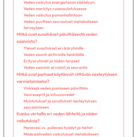
Veden vaikutus energiatason säätelyyn
Veden merkitys ruoansulatuksessa
Veden vaikutus painonhallintaan
Veden puutteen seuraukset metaboliseen
terveyteen
Mitkä ovat suositukset päivittäisestä veden
saannista?
Yleiset suositukset eri ikäryhmille
Veden saanti aktiivisille henkilöille
Erityisryhmät ja niiden tarpeet
Veden saannin arviointi ja seuranta
Mitkä ovat parhaat käytännöt riittävän nesteytyksen
varmistamiseksi?
Vinkkejä veden juomiseen päivittäin
Vesireseptit ja infuusiovedet
Muistutukset ja sovellukset nesteytyksen
seuraamiseen
Kuinka vertailla eri veden lähteitä ja niiden
vaikutuksia?
Hanavesi vs. pullovesi hyödyt ja haitat
Mineraaliveden vaikutukset metaboliseen