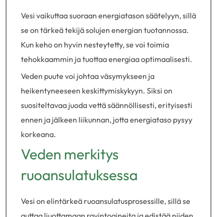
Vesi vaikuttaa suoraan energiatason säätelyyn, sillä
se on tärkeä tekijä solujen energian tuotannossa.
Kun keho on hyvin nesteytetty, se voi toimia
tehokkaammin ja tuottaa energiaa optimaalisesti.
Veden puute voi johtaa väsymykseen ja
heikentyneeseen keskittymiskykyyn. Siksi on
suositeltavaa juoda vettä säännöllisesti, erityisesti
ennen ja jälkeen liikunnan, jotta energiataso pysyy
korkeana.
Veden merkitys
ruoansulatuksessa
Vesi on elintärkeä ruoansulatusprosessille, sillä se
auttaa liuottamaan ravintoaineita ja edistää niiden