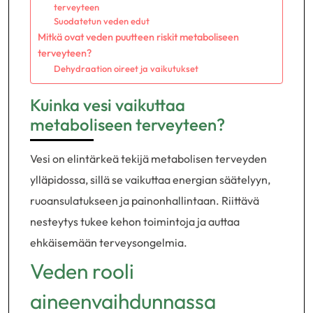
terveyteen
Suodatetun veden edut
Mitkä ovat veden puutteen riskit metaboliseen
terveyteen?
Dehydraation oireet ja vaikutukset
Kuinka vesi vaikuttaa
metaboliseen terveyteen?
Vesi on elintärkeä tekijä metabolisen terveyden
ylläpidossa, sillä se vaikuttaa energian säätelyyn,
ruoansulatukseen ja painonhallintaan. Riittävä
nesteytys tukee kehon toimintoja ja auttaa
ehkäisemään terveysongelmia.
Veden rooli
aineenvaihdunnassa