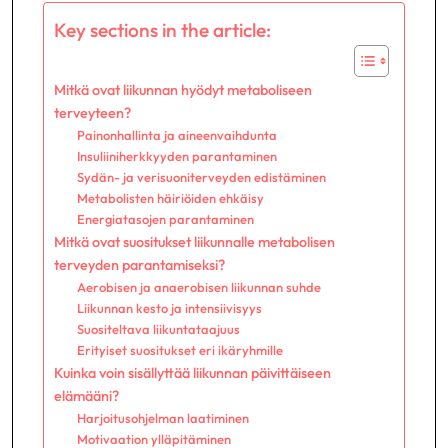
Key sections in the article:
Mitkä ovat liikunnan hyödyt metaboliseen
terveyteen?
Painonhallinta ja aineenvaihdunta
Insuliiniherkkyyden parantaminen
Sydän- ja verisuoniterveyden edistäminen
Metabolisten häiriöiden ehkäisy
Energiatasojen parantaminen
Mitkä ovat suositukset liikunnalle metabolisen
terveyden parantamiseksi?
Aerobisen ja anaerobisen liikunnan suhde
Liikunnan kesto ja intensiivisyys
Suositeltava liikuntataajuus
Erityiset suositukset eri ikäryhmille
Kuinka voin sisällyttää liikunnan päivittäiseen
elämääni?
Harjoitusohjelman laatiminen
Motivaation ylläpitäminen