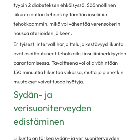
tyypin 2 diabeteksen ehkäisyssä. Säännöllinen
liikunta auttaa kehoa käyttämään insuliinia
tehokkaammin, mikä voi vähentää verensokerin
nousua aterioiden jälkeen.
Erityisesti intervalliharjoittelu ja kestävyysliikunta
ovat osoittautuneet tehokkaiksi insuliiniherkkyyden
parantamisessa. Tavoitteena voi olla vähintään
150 minuuttia liikuntaa viikossa, mutta jo pienetkin
muutokset voivat tuoda hyötyjä.
Sydän- ja
verisuoniterveyden
edistäminen
Liikunta on tärkeä sydän- ja verisuoniterveyden