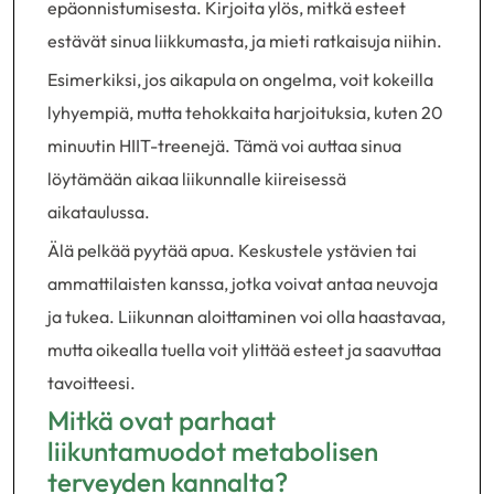
epäonnistumisesta. Kirjoita ylös, mitkä esteet
estävät sinua liikkumasta, ja mieti ratkaisuja niihin.
Esimerkiksi, jos aikapula on ongelma, voit kokeilla
lyhyempiä, mutta tehokkaita harjoituksia, kuten 20
minuutin HIIT-treenejä. Tämä voi auttaa sinua
löytämään aikaa liikunnalle kiireisessä
aikataulussa.
Älä pelkää pyytää apua. Keskustele ystävien tai
ammattilaisten kanssa, jotka voivat antaa neuvoja
ja tukea. Liikunnan aloittaminen voi olla haastavaa,
mutta oikealla tuella voit ylittää esteet ja saavuttaa
tavoitteesi.
Mitkä ovat parhaat
liikuntamuodot metabolisen
terveyden kannalta?