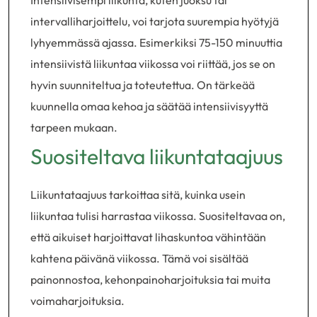
Intensiivisempi liikunta, kuten juoksu tai
intervalliharjoittelu, voi tarjota suurempia hyötyjä
lyhyemmässä ajassa. Esimerkiksi 75-150 minuuttia
intensiivistä liikuntaa viikossa voi riittää, jos se on
hyvin suunniteltua ja toteutettua. On tärkeää
kuunnella omaa kehoa ja säätää intensiivisyyttä
tarpeen mukaan.
Suositeltava liikuntataajuus
Liikuntataajuus tarkoittaa sitä, kuinka usein
liikuntaa tulisi harrastaa viikossa. Suositeltavaa on,
että aikuiset harjoittavat lihaskuntoa vähintään
kahtena päivänä viikossa. Tämä voi sisältää
painonnostoa, kehonpainoharjoituksia tai muita
voimaharjoituksia.