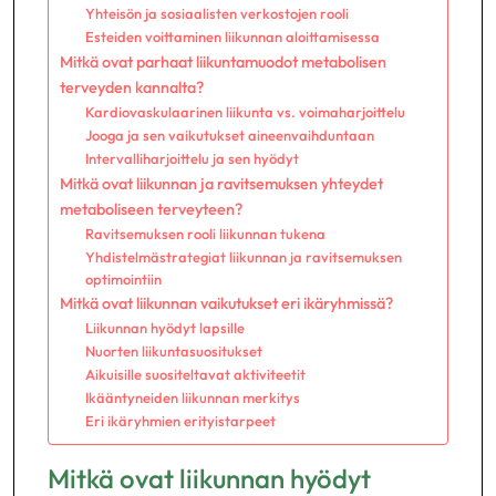
Yhteisön ja sosiaalisten verkostojen rooli
Esteiden voittaminen liikunnan aloittamisessa
Mitkä ovat parhaat liikuntamuodot metabolisen
terveyden kannalta?
Kardiovaskulaarinen liikunta vs. voimaharjoittelu
Jooga ja sen vaikutukset aineenvaihduntaan
Intervalliharjoittelu ja sen hyödyt
Mitkä ovat liikunnan ja ravitsemuksen yhteydet
metaboliseen terveyteen?
Ravitsemuksen rooli liikunnan tukena
Yhdistelmästrategiat liikunnan ja ravitsemuksen
optimointiin
Mitkä ovat liikunnan vaikutukset eri ikäryhmissä?
Liikunnan hyödyt lapsille
Nuorten liikuntasuositukset
Aikuisille suositeltavat aktiviteetit
Ikääntyneiden liikunnan merkitys
Eri ikäryhmien erityistarpeet
Mitkä ovat liikunnan hyödyt