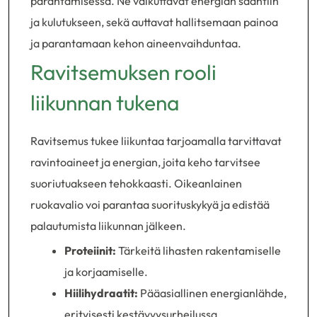
parantamisessa. Ne vaikuttavat energian saantiin
ja kulutukseen, sekä auttavat hallitsemaan painoa
ja parantamaan kehon aineenvaihduntaa.
Ravitsemuksen rooli
liikunnan tukena
Ravitsemus tukee liikuntaa tarjoamalla tarvittavat
ravintoaineet ja energian, joita keho tarvitsee
suoriutuakseen tehokkaasti. Oikeanlainen
ruokavalio voi parantaa suorituskykyä ja edistää
palautumista liikunnan jälkeen.
Proteiinit:
Tärkeitä lihasten rakentamiselle
ja korjaamiselle.
Hiilihydraatit:
Pääasiallinen energianlähde,
erityisesti kestävyysurheilussa.