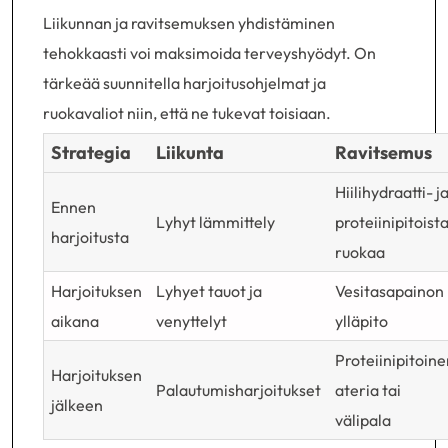
Liikunnan ja ravitsemuksen yhdistäminen
tehokkaasti voi maksimoida terveyshyödyt. On
tärkeää suunnitella harjoitusohjelmat ja
ruokavaliot niin, että ne tukevat toisiaan.
Strategia
Liikunta
Ravitsemus
Hiilihydraatti- j
Ennen
Lyhyt lämmittely
proteiinipitoist
harjoitusta
ruokaa
Harjoituksen
Lyhyet tauot ja
Vesitasapainon
aikana
venyttelyt
ylläpito
Proteiinipitoine
Harjoituksen
Palautumisharjoitukset
ateria tai
jälkeen
välipala