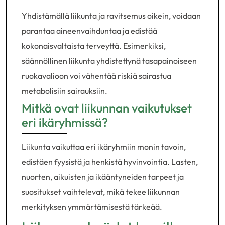
Yhdistämällä liikunta ja ravitsemus oikein, voidaan
parantaa aineenvaihduntaa ja edistää
kokonaisvaltaista terveyttä. Esimerkiksi,
säännöllinen liikunta yhdistettynä tasapainoiseen
ruokavalioon voi vähentää riskiä sairastua
metabolisiin sairauksiin.
Mitkä ovat liikunnan vaikutukset
eri ikäryhmissä?
Liikunta vaikuttaa eri ikäryhmiin monin tavoin,
edistäen fyysistä ja henkistä hyvinvointia. Lasten,
nuorten, aikuisten ja ikääntyneiden tarpeet ja
suositukset vaihtelevat, mikä tekee liikunnan
merkityksen ymmärtämisestä tärkeää.