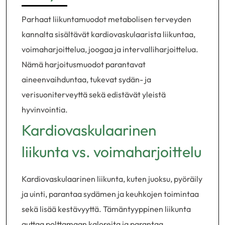
Parhaat liikuntamuodot metabolisen terveyden
kannalta sisältävät kardiovaskulaarista liikuntaa,
voimaharjoittelua, joogaa ja intervalliharjoittelua.
Nämä harjoitusmuodot parantavat
aineenvaihduntaa, tukevat sydän- ja
verisuoniterveyttä sekä edistävät yleistä
hyvinvointia.
Kardiovaskulaarinen
liikunta vs. voimaharjoittelu
Kardiovaskulaarinen liikunta, kuten juoksu, pyöräily
ja uinti, parantaa sydämen ja keuhkojen toimintaa
sekä lisää kestävyyttä. Tämäntyyppinen liikunta
auttaa polttamaan kaloreita ja parantaa