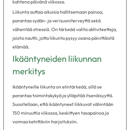
kahtena päivänä viikossa.
Liikunta auttaa aikuisia hallitsemaan painoa,
parantaa sydän- ja verisuoniterveyttä sekä
vähentää stressiä. On tärkeää valita aktiviteetteja,
joista nauttii, jotta liikunta pysyy osana päivittäistä
elämää.
Ikääntyneiden liikunnan
merkitys
Ikääntyneille liikunta on elintärkeää, sillä se
parantaa toimintakykyä ja ylläpitää itsenäisyyttä.
Suositellaan, että ikääntyneet liikkuvat vähintään
150 minuuttia viikossa, keskittyen tasapainoa ja
voimaa kehittäviin harjoituksiin.