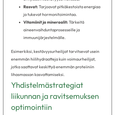
Rasvat:
Tarjoavat pitkäkestoista energiaa
ja tukevat hormonitoimintaa.
Vitamiinit ja mineraalit:
Tärkeitä
aineenvaihduntaprosesseille ja
immuunijärjestelmälle.
Esimerkiksi, kestävyysurheilijat tarvitsevat usein
enemmän hiilihydraatteja kuin voimaurheilijat,
jotka saattavat keskittyä enemmän proteiiniin
lihasmassan kasvattamiseksi.
Yhdistelmästrategiat
liikunnan ja ravitsemuksen
optimointiin