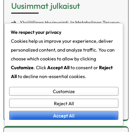
Uusimmat julkaisut
Yksilöllinen Hyvinvointi Ja Metabolinen Terveys:
Merkitys, Lähestymistavat, Käytännöt
We respect your privacy
Cookies help us improve your experience, deliver
Mielenterveyden Mittarit ja Metabolinen
personalized content, and analyze traffic. You can
Terveys: Merkitys, Seuranta, Käytännöt
choose which cookies to allow by clicking
Verenpaineen Mittaus ja Metabolinen Terveys:
Customize
. Click
Accept All
to consent or
Reject
Merkitys, Suositukset, Käytännöt
All
to decline non-essential cookies.
Verensokerin Seuranta ja Metabolinen Terveys:
Menetelmät, Hyödyt, Käytännöt
Customize
Liikunta Ja Metabolinen Terveys: Hyödyt,
Reject All
Suositukset, Käytännöt
Accept All