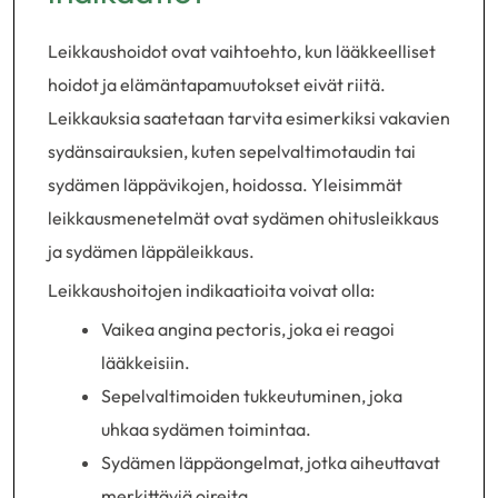
Leikkaushoidot ovat vaihtoehto, kun lääkkeelliset
hoidot ja elämäntapamuutokset eivät riitä.
Leikkauksia saatetaan tarvita esimerkiksi vakavien
sydänsairauksien, kuten sepelvaltimotaudin tai
sydämen läppävikojen, hoidossa. Yleisimmät
leikkausmenetelmät ovat sydämen ohitusleikkaus
ja sydämen läppäleikkaus.
Leikkaushoitojen indikaatioita voivat olla:
Vaikea angina pectoris, joka ei reagoi
lääkkeisiin.
Sepelvaltimoiden tukkeutuminen, joka
uhkaa sydämen toimintaa.
Sydämen läppäongelmat, jotka aiheuttavat
merkittäviä oireita.