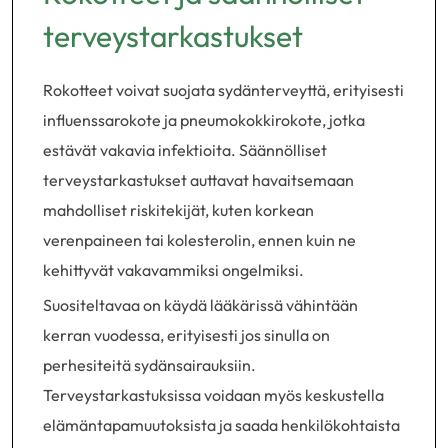
terveystarkastukset
Rokotteet voivat suojata sydänterveyttä, erityisesti
influenssarokote ja pneumokokkirokote, jotka
estävät vakavia infektioita. Säännölliset
terveystarkastukset auttavat havaitsemaan
mahdolliset riskitekijät, kuten korkean
verenpaineen tai kolesterolin, ennen kuin ne
kehittyvät vakavammiksi ongelmiksi.
Suositeltavaa on käydä lääkärissä vähintään
kerran vuodessa, erityisesti jos sinulla on
perhesiteitä sydänsairauksiin.
Terveystarkastuksissa voidaan myös keskustella
elämäntapamuutoksista ja saada henkilökohtaista