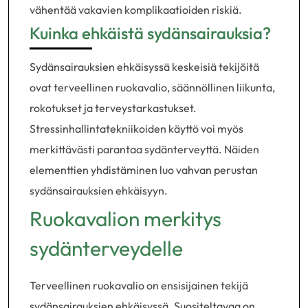
vähentää vakavien komplikaatioiden riskiä.
Kuinka ehkäistä sydänsairauksia?
Sydänsairauksien ehkäisyssä keskeisiä tekijöitä
ovat terveellinen ruokavalio, säännöllinen liikunta,
rokotukset ja terveystarkastukset.
Stressinhallintatekniikoiden käyttö voi myös
merkittävästi parantaa sydänterveyttä. Näiden
elementtien yhdistäminen luo vahvan perustan
sydänsairauksien ehkäisyyn.
Ruokavalion merkitys
sydänterveydelle
Terveellinen ruokavalio on ensisijainen tekijä
sydänsairauksien ehkäisyssä. Suositeltavaa on