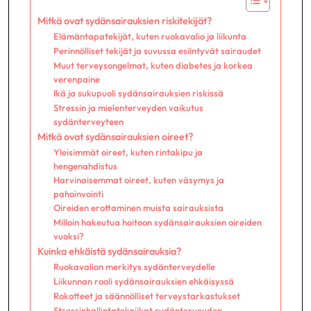
Mitkä ovat sydänsairauksien riskitekijät?
Elämäntapatekijät, kuten ruokavalio ja liikunta
Perinnölliset tekijät ja suvussa esiintyvät sairaudet
Muut terveysongelmat, kuten diabetes ja korkea
verenpaine
Ikä ja sukupuoli sydänsairauksien riskissä
Stressin ja mielenterveyden vaikutus
sydänterveyteen
Mitkä ovat sydänsairauksien oireet?
Yleisimmät oireet, kuten rintakipu ja
hengenahdistus
Harvinaisemmat oireet, kuten väsymys ja
pahoinvointi
Oireiden erottaminen muista sairauksista
Milloin hakeutua hoitoon sydänsairauksien oireiden
vuoksi?
Kuinka ehkäistä sydänsairauksia?
Ruokavalion merkitys sydänterveydelle
Liikunnan rooli sydänsairauksien ehkäisyssä
Rokotteet ja säännölliset terveystarkastukset
Stressinhallintatekniikat sydänterveyden