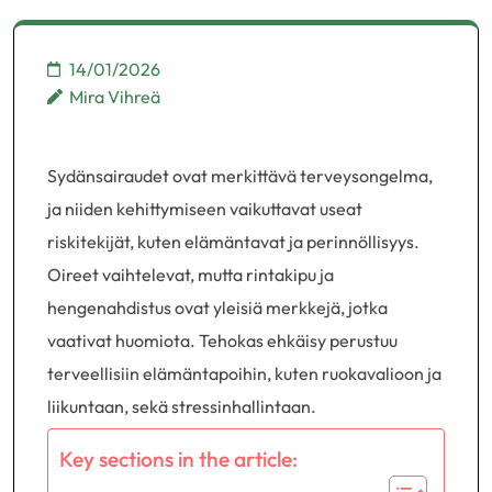
14/01/2026
Mira Vihreä
Sydänsairaudet ovat merkittävä terveysongelma,
ja niiden kehittymiseen vaikuttavat useat
riskitekijät, kuten elämäntavat ja perinnöllisyys.
Oireet vaihtelevat, mutta rintakipu ja
hengenahdistus ovat yleisiä merkkejä, jotka
vaativat huomiota. Tehokas ehkäisy perustuu
terveellisiin elämäntapoihin, kuten ruokavalioon ja
liikuntaan, sekä stressinhallintaan.
Key sections in the article: