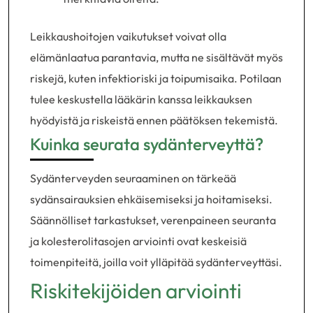
Leikkaushoitojen vaikutukset voivat olla
elämänlaatua parantavia, mutta ne sisältävät myös
riskejä, kuten infektioriski ja toipumisaika. Potilaan
tulee keskustella lääkärin kanssa leikkauksen
hyödyistä ja riskeistä ennen päätöksen tekemistä.
Kuinka seurata sydänterveyttä?
Sydänterveyden seuraaminen on tärkeää
sydänsairauksien ehkäisemiseksi ja hoitamiseksi.
Säännölliset tarkastukset, verenpaineen seuranta
ja kolesterolitasojen arviointi ovat keskeisiä
toimenpiteitä, joilla voit ylläpitää sydänterveyttäsi.
Riskitekijöiden arviointi