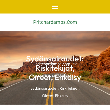
Skip
to
content
Pritchardamps.com
(Press
Enter)
Sydänsairaudet:
pritchardamps.com
>>
Riskitekijät,
Oireet, Ehkäisy
Metaboliset häiriöt
>>
Sydänsairaudet: Riskitekijät,
Oireet, Ehkäisy