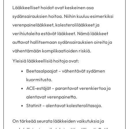
Lääkkeelliset hoidot ovat keskeinen osa
sydänsairauksien hoitoa. Niihin kuuluu esimerkiksi
verenpainelääkkeet, kolesterolilääkkeet ja
verihiutaleita estävät lääkkeet. Nämä lääkkeet
auttavat hallitsemaan sydänsairauksien oireita ja
vähentämään komplikaatioiden riskiä.
Yleisiä lääkkeellisiä hoitoja ovat:
Beetasalpaajat – vähentävät sydämen
kuormitusta.
ACE-estäjät – parantavat verenkiertoa ja
alentavat verenpainetta.
Statinit – alentavat kolesterolitasoja.
On tärkeää seurata lääkkeiden vaikutuksia ja