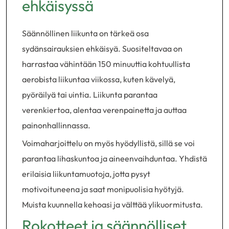
ehkäisyssä
Säännöllinen liikunta on tärkeä osa
sydänsairauksien ehkäisyä. Suositeltavaa on
harrastaa vähintään 150 minuuttia kohtuullista
aerobista liikuntaa viikossa, kuten kävelyä,
pyöräilyä tai uintia. Liikunta parantaa
verenkiertoa, alentaa verenpainetta ja auttaa
painonhallinnassa.
Voimaharjoittelu on myös hyödyllistä, sillä se voi
parantaa lihaskuntoa ja aineenvaihduntaa. Yhdistä
erilaisia liikuntamuotoja, jotta pysyt
motivoituneena ja saat monipuolisia hyötyjä.
Muista kuunnella kehoasi ja välttää ylikuormitusta.
Rokotteet ja säännölliset