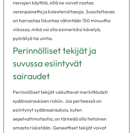
rasvojen käyttöä, sillä ne voivat nostaa
verenpainetta ja kolesterolitasoja. Suositeltavaa
on harrastaa liikuntaa vähintään 150 minuuttia
viikossa, mikä voi olla esimerkiksi kävelyä,
pyöräilyä tai uintia.
Perinnölliset tekijät ja
suvussa esiintyvät
sairaudet
Perinnölliset tekijät vaikuttavat merkittävästi
sydänsairauksien riskiin. Jos perheessä on
esiintynyt sydänsairauksia, kuten
sepelvaltimotautia, on tärkeää olla tietoinen
omasta riskistään. Geneettiset tekijät voivat