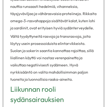
nauttia runsaasti hedelmiä, vihanneksia,
täysjyväviljaa ja vähärasvaisia proteiineja. Rikkaita
omega-3-rasvahappoja sisältävät kalat, kuten lohi
ja sardiinit, ovat erityisen hyviä sydänterveydelle.
Vältä tyydyttyneitä rasvoja ja transrasvoja, joita
löytyy usein prosessoiduista elintarvikkeista.
Suolan ja sokerin saantia kannattaa rajoittaa, sillä
liiallinen käyttö voi nostaa verenpainetta ja
vaikuttaa negatiivisesti sydämeen. Hyvä
nyrkkisääntö on valita mahdollisimman paljon
tuoreita ja luonnollisia raaka-aineita.
Liikunnan rooli
sydänsairauksien