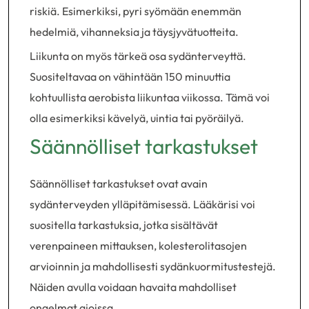
riskiä. Esimerkiksi, pyri syömään enemmän
hedelmiä, vihanneksia ja täysjyvätuotteita.
Liikunta on myös tärkeä osa sydänterveyttä.
Suositeltavaa on vähintään 150 minuuttia
kohtuullista aerobista liikuntaa viikossa. Tämä voi
olla esimerkiksi kävelyä, uintia tai pyöräilyä.
Säännölliset tarkastukset
Säännölliset tarkastukset ovat avain
sydänterveyden ylläpitämisessä. Lääkärisi voi
suositella tarkastuksia, jotka sisältävät
verenpaineen mittauksen, kolesterolitasojen
arvioinnin ja mahdollisesti sydänkuormitustestejä.
Näiden avulla voidaan havaita mahdolliset
ongelmat ajoissa.