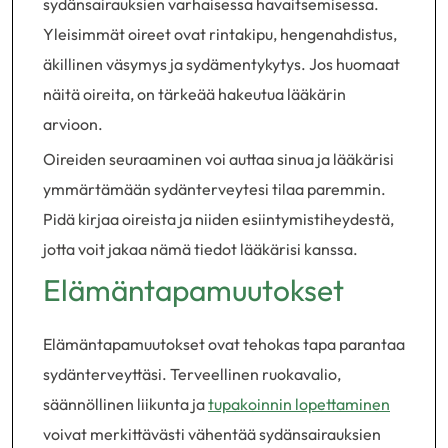
sydänsairauksien varhaisessa havaitsemisessa.
Yleisimmät oireet ovat rintakipu, hengenahdistus,
äkillinen väsymys ja sydämentykytys. Jos huomaat
näitä oireita, on tärkeää hakeutua lääkärin
arvioon.
Oireiden seuraaminen voi auttaa sinua ja lääkärisi
ymmärtämään sydänterveytesi tilaa paremmin.
Pidä kirjaa oireista ja niiden esiintymistiheydestä,
jotta voit jakaa nämä tiedot lääkärisi kanssa.
Elämäntapamuutokset
Elämäntapamuutokset ovat tehokas tapa parantaa
sydänterveyttäsi. Terveellinen ruokavalio,
säännöllinen liikunta ja
tupakoinnin lopettaminen
voivat merkittävästi vähentää sydänsairauksien