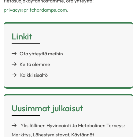
tietosuojakäytännöstämme, ota yhteyttä:
privacy@pritchardamps.com
.
Linkit
Ota yhteyttä meihin
Keitä olemme
Kaikki sisältö
Uusimmat julkaisut
Yksilöllinen Hyvinvointi Ja Metabolinen Terveys:
Merkitys, Lähestymistavat, Käytännöt