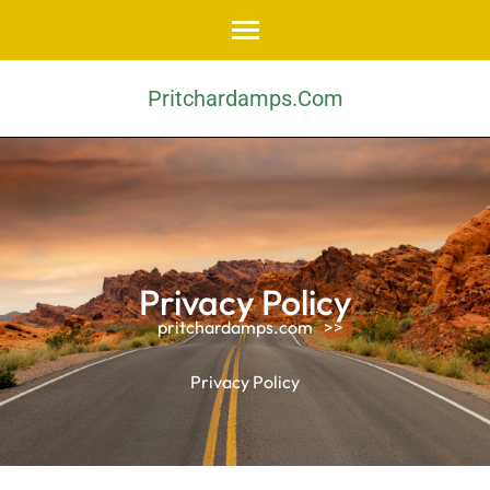
Skip
to
content
Pritchardamps.com
(Press
Enter)
Privacy Policy
pritchardamps.com
>>
Privacy Policy